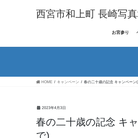
コ
ナ
ン
ビ
西宮市和上町 長崎写真
テ
ゲ
ン
ー
お宮参り
ツ
シ
へ
ョ
ス
ン
キ
に
ッ
移
プ
動
HOME
キャンペーン
春の二十歳の記念 キャンペーン(2
2023年4月3日
春の二十歳の記念 キャン
で)