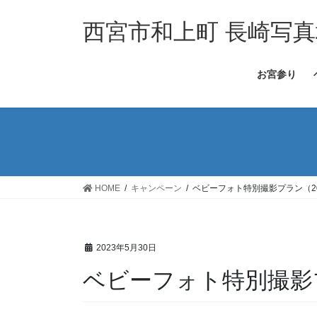
コ
ナ
ン
ビ
西宮市和上町 長崎写真
テ
ゲ
ン
ー
お宮参り
ツ
シ
へ
ョ
ス
ン
キ
に
ッ
移
プ
動
HOME
キャンペーン
ベビーフォト特別撮影プラン（2023
2023年5月30日
ベビーフォト特別撮影プラン