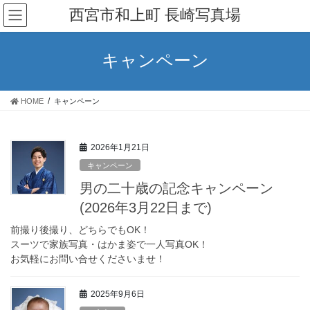
コ
ナ
西宮市和上町 長崎写真場
ン
ビ
テ
ゲ
ン
ー
キャンペーン
ツ
シ
へ
ョ
ス
ン
HOME
キャンペーン
キ
に
ッ
移
プ
動
2026年1月21日
キャンペーン
男の二十歳の記念キャンペーン
(2026年3月22日まで)
前撮り後撮り、どちらでもOK！
スーツで家族写真・はかま姿で一人写真OK！
お気軽にお問い合せくださいませ！
2025年9月6日