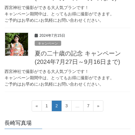
西宮神社で撮影ができる大人気プランです！
キャンペーン期間中は、とってもお得に撮影ができます。
ご予約はお早めに♪お気軽にお問い合わせください。
2024年7月15日
キャンペーン
夏の二十歳の記念 キャンペーン
(2024年7月27日～9月16日まで)
西宮神社で撮影ができる大人気プランです！
キャンペーン期間中は、とってもお得に撮影ができます。
ご予約はお早めに♪お気軽にお問い合わせください。
投
固
固
固
固
«
1
2
3
…
7
»
稿
定
定
定
定
ペ
ペ
ペ
ペ
ナ
長崎写真場
ー
ー
ー
ー
ビ
ジ
ジ
ジ
ジ