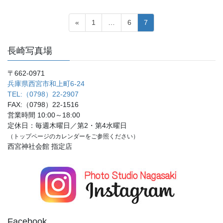
投
固
固
固
«
1
…
6
7
稿
定
定
定
ペ
ペ
ペ
ナ
長崎写真場
ー
ー
ー
ビ
ジ
ジ
ジ
〒662-0971
ゲ
兵庫県西宮市和上町6-24
ー
TEL:（0798）22-2907
シ
FAX:（0798）22-1516
営業時間 10:00～18:00
ョ
定休日：毎週木曜日／第2・第4水曜日
ン
（トップページのカレンダーをご参照ください）
西宮神社会館 指定店
Facebook