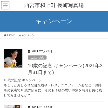
コ
ナ
西宮市和上町 長崎写真場
ン
ビ
テ
ゲ
ン
ー
キャンペーン
ツ
シ
へ
ョ
ス
ン
HOME
キャンペーン
キ
に
ッ
移
プ
動
2021年2月23日
10歳の記念
10歳の記念 キャンペーン(2021年3
月31日まで)
10歳の記念 キャンペーン
ちょっとおしゃれな普段着やドレス、ユニフォーム姿など、お持
ちの衣裳で10歳の節目に、今のお子様の思いや夢を写真と共に残
してみませんか？
2021年1月25日