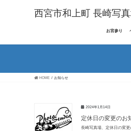
コ
ナ
ン
ビ
西宮市和上町 長崎写真
テ
ゲ
ン
ー
お宮参り
ツ
シ
へ
ョ
ス
ン
キ
に
ッ
移
プ
動
HOME
お知らせ
2024年1月14日
定休日の変更のお
長崎写真場、定休日の変更